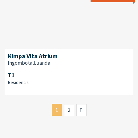
Kimpa Vita Atrium
Ingombota,Luanda
T1
Residencial
1
Next
2