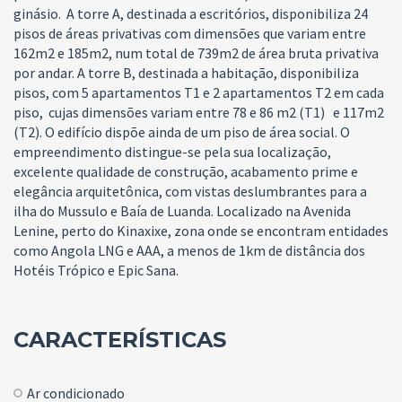
ginásio.
A torre A, destinada a escritórios, disponibiliza 24
pisos de áreas privativas com dimensões que variam entre
162m
2
e 185m
2
, num total de 739m
2
de área bruta privativa
por andar. A torre B, destinada a habitação, disponibiliza
pisos, com 5 apartamentos T1 e 2 apartamentos T2 em cada
piso, cujas dimensões variam entre 78 e 86 m
2
(T1) e 117m
2
(T2). O edifício dispõe ainda de um piso de área social.
O
empreendimento distingue-se pela sua localização,
excelente qualidade de construção, acabamento prime e
elegância arquitetônica, com vistas deslumbrantes para a
ilha do Mussulo e Baía de Luanda. Localizado na Avenida
Lenine, perto do Kinaxixe, zona onde se encontram entidades
como Angola LNG e AAA, a menos de 1km de distância dos
Hotéis Trópico e Epic Sana.
CARACTERÍSTICAS
Ar condicionado