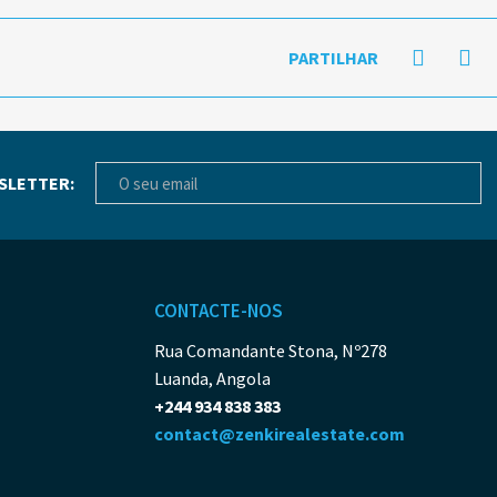
PARTILHAR
SLETTER:
CONTACTE-NOS
Rua Comandante Stona, Nº278
Luanda, Angola
+244 934 838 383
contact@zenkirealestate.com