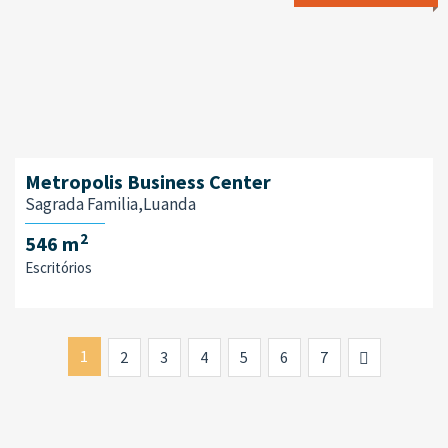
Metropolis Business Center
Sagrada Familia,Luanda
2
546 m
Escritórios
1
Next
2
3
4
5
6
7