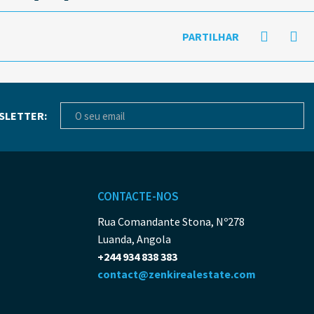
PARTILHAR
SLETTER:
CONTACTE-NOS
Rua Comandante Stona, Nº278
Luanda, Angola
+244 934 838 383
contact@zenkirealestate.com