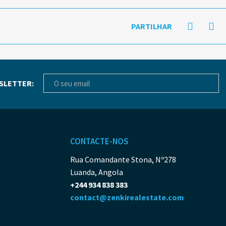
PARTILHAR
SLETTER:
CONTACTE-NOS
Rua Comandante Stona, Nº278
Luanda, Angola
+244 934 838 383
contact@zenkirealestate.com