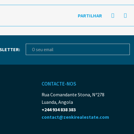
PARTILHAR
SLETTER:
CONTACTE-NOS
Rua Comandante Stona, Nº278
Luanda, Angola
+244 934 838 383
contact@zenkirealestate.com