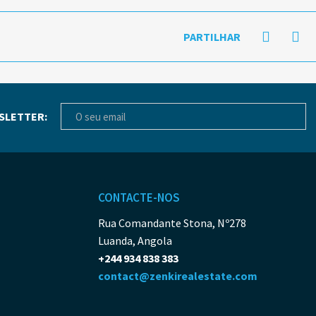
PARTILHAR
SLETTER:
CONTACTE-NOS
Rua Comandante Stona, Nº278
Luanda, Angola
+244 934 838 383
contact@zenkirealestate.com