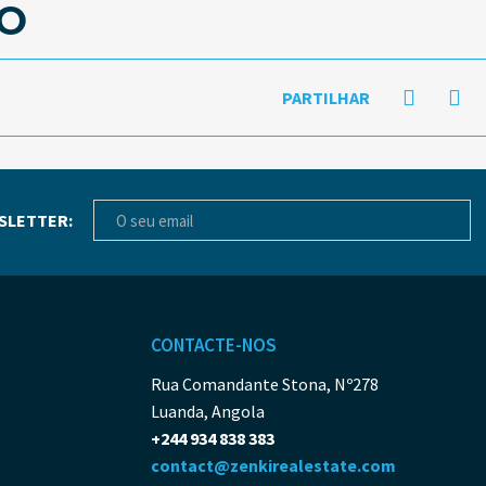
O
PARTILHAR
SLETTER:
CONTACTE-NOS
Rua Comandante Stona, Nº278
Luanda, Angola
+244 934 838 383
contact@zenkirealestate.com