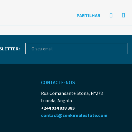
PARTILHAR
SLETTER:
CONTACTE-NOS
Rua Comandante Stona, Nº278
Luanda, Angola
+244 934 838 383
contact@zenkirealestate.com