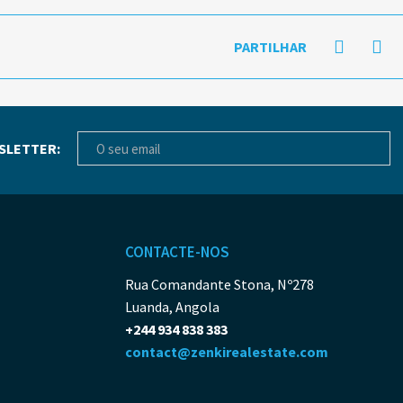
PARTILHAR
SLETTER:
CONTACTE-NOS
Rua Comandante Stona, Nº278
Luanda, Angola
+244 934 838 383
contact@zenkirealestate.com