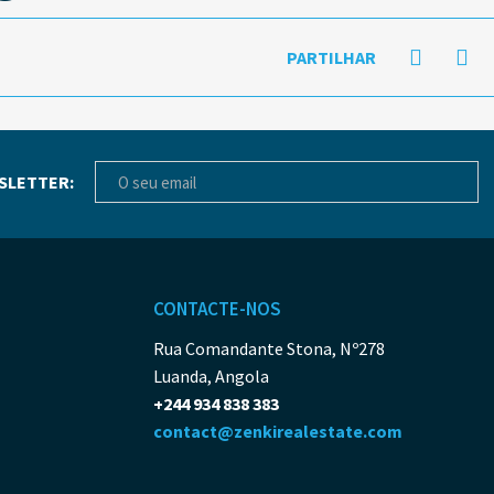
PARTILHAR
SLETTER:
CONTACTE-NOS
Rua Comandante Stona, Nº278
Luanda, Angola
+244 934 838 383
contact@zenkirealestate.com