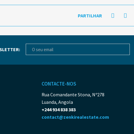
PARTILHAR
SLETTER:
CONTACTE-NOS
Rua Comandante Stona, Nº278
Luanda, Angola
+244 934 838 383
contact@zenkirealestate.com